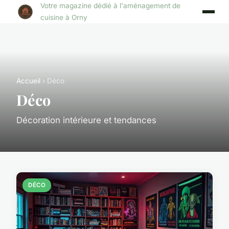
Votre magazine dédié à l'aménagement de
cuisine à Orny
Accueil
› Déco
Déco
Décoration intérieure et tendances
DÉCO