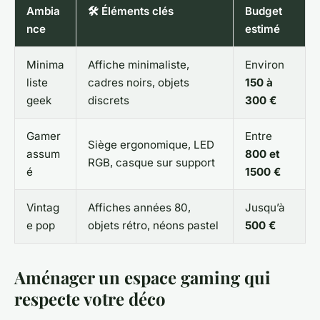
Ambia
🛠️ Éléments clés
Budget
nce
estimé
Minima
Affiche minimaliste,
Environ
liste
cadres noirs, objets
150 à
geek
discrets
300 €
Gamer
Entre
Siège ergonomique, LED
assum
800 et
RGB, casque sur support
é
1500 €
Vintag
Affiches années 80,
Jusqu’à
e pop
objets rétro, néons pastel
500 €
Aménager un espace gaming qui
respecte votre déco