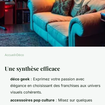
Accueil
›
Déco
DÉCO
Une synthèse efficace
Idées déco geek pour créer un
espace amusant chez soi
déco geek
: Exprimez votre passion avec
élégance en choisissant des franchises aux univers
Camil
•
07/04/2026 15:29
•
9 min de lecture
visuels cohérents.
accessoires pop culture
: Misez sur quelques