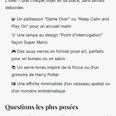
L’idée ? Que chaque objet ait sa place, sans jamais
déborder.
🧩 Un paillasson “Game Over” ou “Keep Calm and
Play On” pour un accueil malin
💡 Une lampe au design “Point d’interrogation”
façon
Super Mario
🎮 Des sous-verres en format pixel art, parfaits
pour un bureau ou un salon
📚 Un serre-livres inspiré de la
Force
ou d’un
grimoire de
Harry Potter
🖼️ Une affiche minimaliste d’un vaisseau spatial ou
d’un monstre emblématique
Questions les plus posées