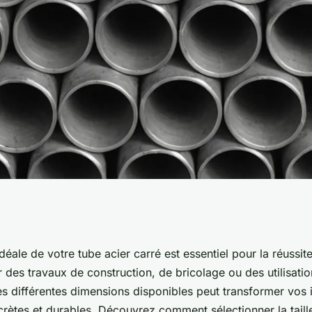
isissez la taille
 idéale de votre tube acier carré est essentiel pour la réussit
 des travaux de construction, de bricolage ou des utilisation
ojets
es différentes dimensions disponibles peut transformer vos 
crètes et durables. Découvrez comment sélectionner la taill