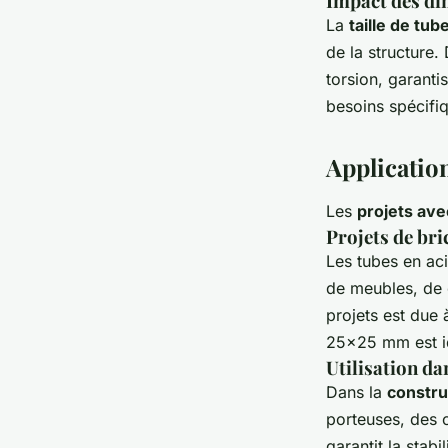
Impact des dim
La
taille de tub
de la structure.
torsion, garanti
besoins spécifiq
Application
Les
projets ave
Projets de br
Les tubes en aci
de meubles, de 
projets est due 
25x25 mm est id
Utilisation da
Dans la
constru
porteuses, des 
garantit la stab