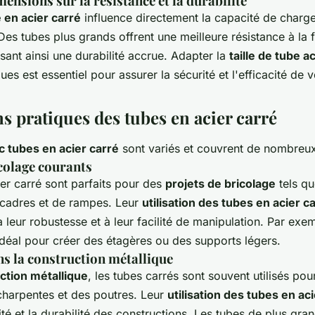
ensions sur la résistance et la durabilité
e en acier carré
influence directement la capacité de charge e
 Des tubes plus grands offrent une meilleure résistance à la f
ssant ainsi une durabilité accrue. Adapter la
taille de tube a
ues est essentiel pour assurer la sécurité et l'efficacité de v
s pratiques des tubes en acier carré
c tubes en acier carré
sont variés et couvrent de nombreu
icolage courants
er carré sont parfaits pour des
projets de bricolage
tels qu
cadres et de rampes. Leur
utilisation des tubes en acier c
à leur robustesse et à leur facilité de manipulation. Par exe
éal pour créer des étagères ou des supports légers.
ns la construction métallique
ction métallique
, les tubes carrés sont souvent utilisés pou
charpentes et des poutres. Leur
utilisation des tubes en ac
ilité et la durabilité des constructions. Les tubes de plus gr