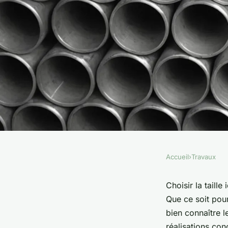
Accueil
›
Travaux
TRAVAUX
Tube acier carré : cho
Choisir la taille
Que ce soit pour
parfaite pour vos pr
bien connaître l
réalisations con