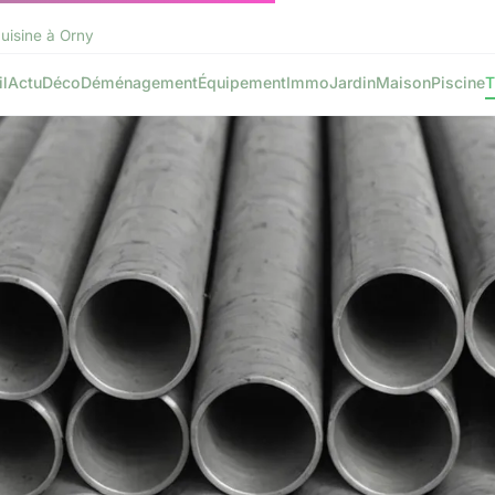
uisine à Orny
l
Actu
Déco
Déménagement
Équipement
Immo
Jardin
Maison
Piscine
T