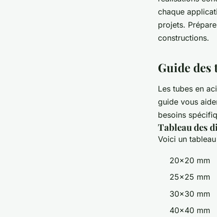
chaque applicati
Antonin
•
22 septembre 2024
•
4 min de lecture
projets. Préparez
constructions.
Guide des t
Les tubes en aci
guide vous aide
besoins spécifi
Tableau des d
Voici un tablea
20x20 mm
25x25 mm
30x30 mm
40x40 mm