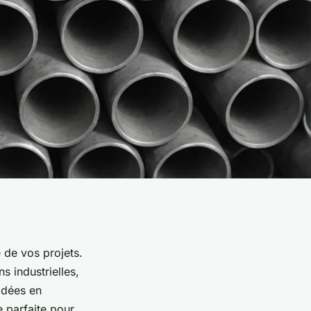
e de vos projets.
s industrielles,
idées en
e parfaite pour