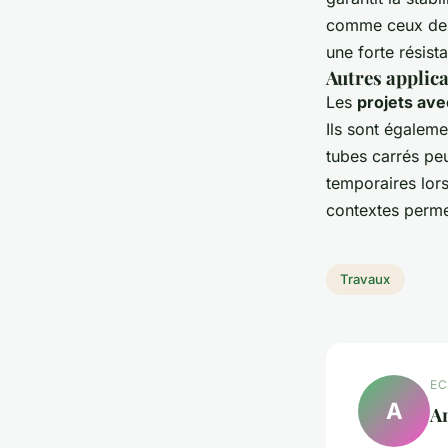
comme ceux de 1
une forte résist
Autres applica
Les
projets ave
Ils sont égaleme
tubes carrés peu
temporaires lor
contextes perme
Travaux
EC
A
A