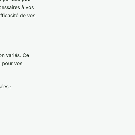
cessaires à vos
efficacité de vos
on variés. Ce
é
pour vos
ées :