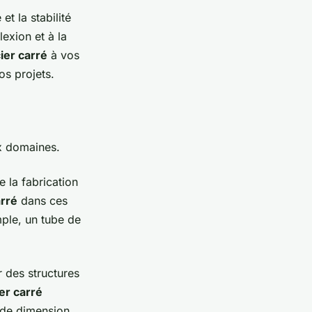
t la stabilité
lexion et à la
cier carré
à vos
os projets.
x domaines.
e la fabrication
arré
dans ces
mple, un tube de
r des structures
ier carré
ande dimension,