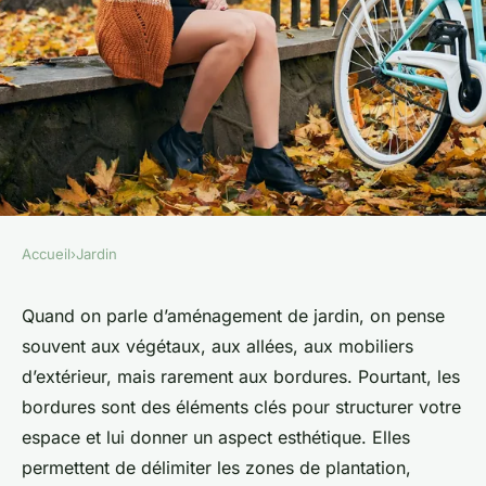
Accueil
›
Jardin
JARDIN
Comment utiliser des
Quand on parle d’aménagement de jardin, on pense
souvent aux végétaux, aux allées, aux mobiliers
matériaux naturels pour créer
d’extérieur, mais rarement aux bordures. Pourtant, les
des bordures de jardin
bordures sont des éléments clés pour structurer votre
esthétiques ?
espace et lui donner un aspect esthétique. Elles
permettent de délimiter les zones de plantation,
Antonin
•
22 mai 2024
•
5 min de lecture